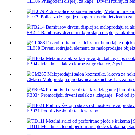
CL106 Prilagođeni displeji za kape | Drveni rotirajući šešir
FL079 Police za izlaganje u supermarketu, letvicama za p
FB214 Bambusov drveni maloprodajni displej sa akrilom.
CL088 Drveni rotirajući elementi za maloprodajne objekte
FB042 Metalni stalak za korpe za grickalice, čips i ...
CM265 Maloprodajna prodavnica kozmetike Lak za nokte
FB034 Promocijski drveni stalak za izlaganje | Pod od šp
FB021 Podni višeslojni stalak za vino i...
TD111 Metalni stalci od perforirane ploče s kukama | Sam