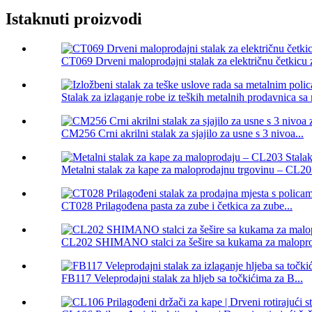
Istaknuti proizvodi
CT069 Drveni maloprodajni stalak za električnu četkicu z
Stalak za izlaganje robe iz teških metalnih prodavnica sa 
CM256 Crni akrilni stalak za sjajilo za usne s 3 nivoa...
Metalni stalak za kape za maloprodajnu trgovinu – CL203
CT028 Prilagođena pasta za zube i četkica za zube...
CL202 SHIMANO stalci za šešire sa kukama za malopro
FB117 Veleprodajni stalak za hljeb sa točkićima za B...