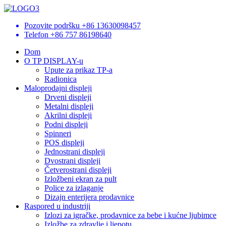
Pozovite podršku
+86 13630098457
Telefon
+86 757 86198640
Dom
O TP DISPLAY-u
Upute za prikaz TP-a
Radionica
Maloprodajni displeji
Drveni displeji
Metalni displeji
Akrilni displeji
Podni displeji
Spinneri
POS displeji
Jednostrani displeji
Dvostrani displeji
Četverostrani displeji
Izložbeni ekran za pult
Police za izlaganje
Dizajn enterijera prodavnice
Raspored u industriji
Izlozi za igračke, prodavnice za bebe i kućne ljubimce
Izložbe za zdravlje i ljepotu