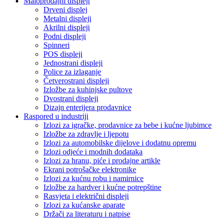
Maloprodajni displeji
Drveni displej
Metalni displeji
Akrilni displeji
Podni displeji
Spinneri
POS displeji
Jednostrani displeji
Police za izlaganje
Četverostrani displeji
Izložbe za kuhinjske pultove
Dvostrani displeji
Dizajn enterijera prodavnice
Raspored u industriji
Izlozi za igračke, prodavnice za bebe i kućne ljubimce
Izložbe za zdravlje i ljepotu
Izlozi za automobilske dijelove i dodatnu opremu
Izlozi odjeće i modnih dodataka
Izlozi za hranu, piće i prodajne artikle
Ekrani potrošačke elektronike
Izlozi za kućnu robu i namirnice
Izložbe za hardver i kućne potrepštine
Rasvjeta i električni displeji
Izlozi za kućanske aparate
Držači za literaturu i natpise