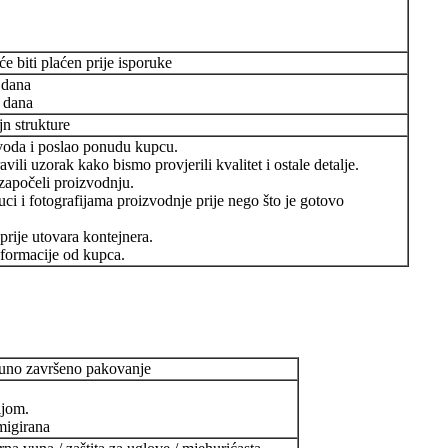
e biti plaćen prije isporuke
 dana
 dana
jn strukture
zvoda i poslao ponudu kupcu.
avili uzorak kako bismo provjerili kvalitet i ostale detalje.
, započeli proizvodnju.
uci i fotografijama proizvodnje prije nego što je gotovo
 prije utovara kontejnera.
formacije od kupca.
tpuno završeno pakovanje
ijom.
umigirana