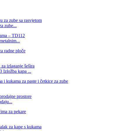
a zube...
metalnim...
 Izložba kapa ...
daju...