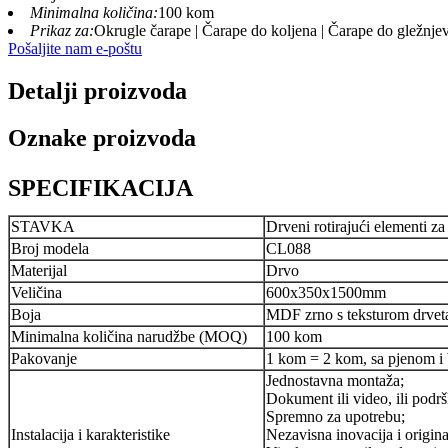
Minimalna količina:
100 kom
Prikaz za:
Okrugle čarape | Čarape do koljena | Čarape do gležnjev
Pošaljite nam e-poštu
Detalji proizvoda
Oznake proizvoda
SPECIFIKACIJA
STAVKA
Drveni rotirajući elementi za
Broj modela
CL088
Materijal
Drvo
Veličina
600x350x1500mm
Boja
MDF zrno s teksturom drvet
Minimalna količina narudžbe (MOQ)
100 kom
Pakovanje
1 kom = 2 kom, sa pjenom i
Jednostavna montaža;
Dokument ili video, ili podr
Spremno za upotrebu;
Instalacija i karakteristike
Nezavisna inovacija i origina