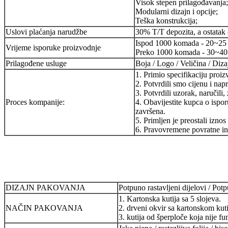
Visok stepen prilagođavanja;
Modularni dizajn i opcije;
Teška konstrukcija;
Uslovi plaćanja narudžbe
30% T/T depozita, a ostatak ć
Ispod 1000 komada - 20~25
Vrijeme isporuke proizvodnje
Preko 1000 komada - 30~40
Prilagođene usluge
Boja / Logo / Veličina / Diza
1. Primio specifikaciju proi
2. Potvrdili smo cijenu i napr
3. Potvrdili uzorak, naručili
Proces kompanije:
4. Obavijestite kupca o ispor
završena.
5. Primljen je preostali iznos
6. Pravovremene povratne in
DIZAJN PAKOVANJA
Potpuno rastavljeni dijelovi / Po
1. Kartonska kutija sa 5 slojeva.
NAČIN PAKOVANJA
2. drveni okvir sa kartonskom kut
3. kutija od šperploče koja nije f