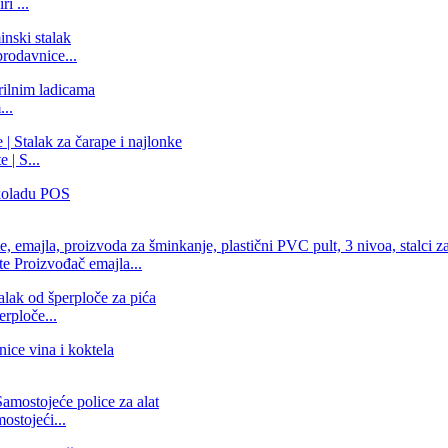
i ...
rodavnice...
..
 | S...
 Proizvođač emajla...
erploče...
ostojeći...