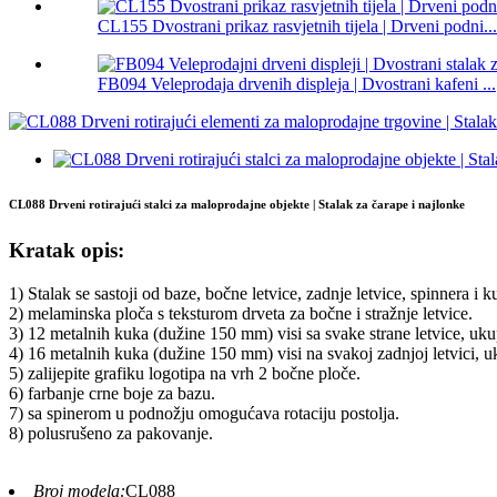
CL155 Dvostrani prikaz rasvjetnih tijela | Drveni podni...
FB094 Veleprodaja drvenih displeja | Dvostrani kafeni ...
CL088 Drveni rotirajući stalci za maloprodajne objekte | Stalak za čarape i najlonke
Kratak opis:
1) Stalak se sastoji od baze, bočne letvice, zadnje letvice, spinnera i k
2) melaminska ploča s teksturom drveta za bočne i stražnje letvice.
3) 12 metalnih kuka (dužine 150 mm) visi sa svake strane letvice, u
4) 16 metalnih kuka (dužine 150 mm) visi na svakoj zadnjoj letvici,
5) zalijepite grafiku logotipa na vrh 2 bočne ploče.
6) farbanje crne boje za bazu.
7) sa spinerom u podnožju omogućava rotaciju postolja.
8) polusrušeno za pakovanje.
Broj modela:
CL088