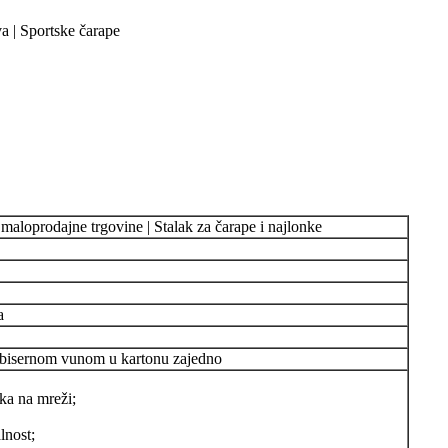
a | Sportske čarape
 maloprodajne trgovine | Stalak za čarape i najlonke
a
 bisernom vunom u kartonu zajedno
ška na mreži;
lnost;