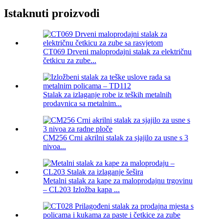
Istaknuti proizvodi
CT069 Drveni maloprodajni stalak za električnu
četkicu za zube...
Stalak za izlaganje robe iz teških metalnih
prodavnica sa metalnim...
CM256 Crni akrilni stalak za sjajilo za usne s 3
nivoa...
Metalni stalak za kape za maloprodajnu trgovinu
– CL203 Izložba kapa ...