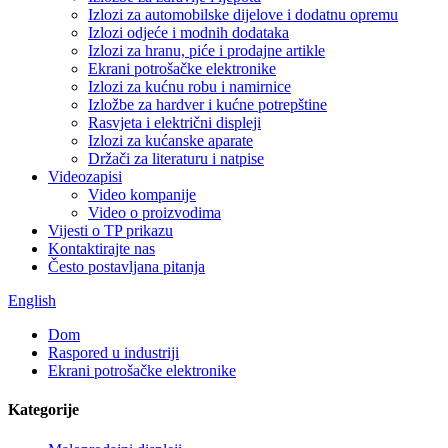
Izlozi za automobilske dijelove i dodatnu opremu
Izlozi odjeće i modnih dodataka
Izlozi za hranu, piće i prodajne artikle
Ekrani potrošačke elektronike
Izlozi za kućnu robu i namirnice
Izložbe za hardver i kućne potrepštine
Rasvjeta i električni displeji
Izlozi za kućanske aparate
Držači za literaturu i natpise
Videozapisi
Video kompanije
Video o proizvodima
Vijesti o TP prikazu
Kontaktirajte nas
Često postavljana pitanja
English
Dom
Raspored u industriji
Ekrani potrošačke elektronike
Kategorije