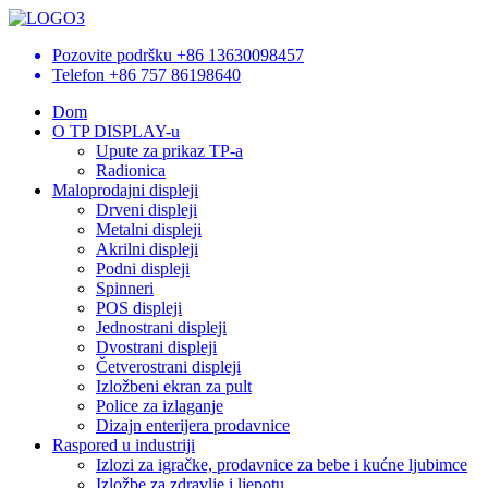
Pozovite podršku
+86 13630098457
Telefon
+86 757 86198640
Dom
O TP DISPLAY-u
Upute za prikaz TP-a
Radionica
Maloprodajni displeji
Drveni displeji
Metalni displeji
Akrilni displeji
Podni displeji
Spinneri
POS displeji
Jednostrani displeji
Dvostrani displeji
Četverostrani displeji
Izložbeni ekran za pult
Police za izlaganje
Dizajn enterijera prodavnice
Raspored u industriji
Izlozi za igračke, prodavnice za bebe i kućne ljubimce
Izložbe za zdravlje i ljepotu