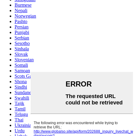
Burmese
Nepali
Norwegian
Pashto
Persian
Punjabi
Serbian
Sesotho
Sinhala
Slovak
Slovenian
Somali
Samoan
Scots Gaelic
Shona
Sindhi
Sundanese
Swahili
Tajik
Tamil
Telugu
Thai
Ukrainian
Urdu