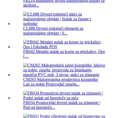
FB214 Bambusov drveni maloprodajni displej sa
akrilom...
CL088 Drveni rotirajući elementi za
maloprodajne objekte | S...
FB042 Metalni stalak za korpe za grickalice, čips
i ...
CM265 Maloprodajna prodavnica kozmetike
Lak za nokte Proizvođač emajla...
FB034 Promocijski drveni stalak za izlaganje |
Pod od šperploče...