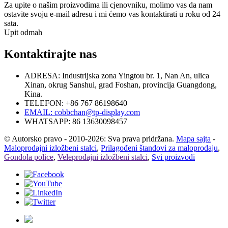
Za upite o našim proizvodima ili cjenovniku, molimo vas da nam
ostavite svoju e-mail adresu i mi ćemo vas kontaktirati u roku od 24
sata.
Upit odmah
Kontaktirajte nas
ADRESA: Industrijska zona Yingtou br. 1, Nan An, ulica
Xinan, okrug Sanshui, grad Foshan, provincija Guangdong,
Kina.
TELEFON: +86 767 86198640
EMAIL:
cobbchan@tp-display.com
WHATSAPP: 86 13630098457
© Autorsko pravo - 2010-2026: Sva prava pridržana.
Mapa sajta
-
Maloprodajni izložbeni stalci
,
Prilagođeni štandovi za maloprodaju
,
Gondola police
,
Veleprodajni izložbeni stalci
,
Svi proizvodi