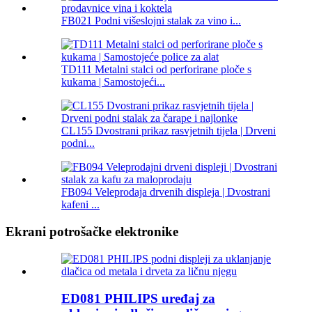
FB021 Podni višeslojni stalak za vino i...
TD111 Metalni stalci od perforirane ploče s
kukama | Samostojeći...
CL155 Dvostrani prikaz rasvjetnih tijela | Drveni
podni...
FB094 Veleprodaja drvenih displeja | Dvostrani
kafeni ...
Ekrani potrošačke elektronike
ED081 PHILIPS uređaj za