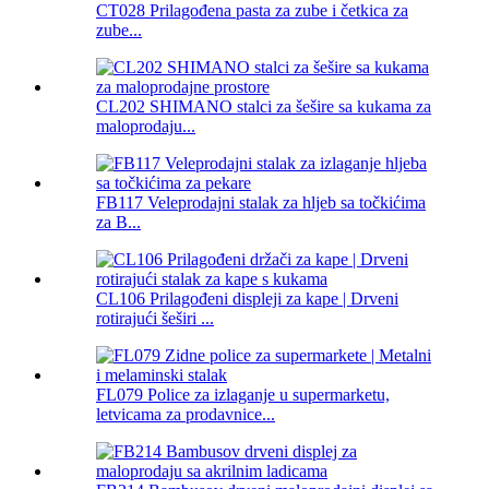
CT028 Prilagođena pasta za zube i četkica za
zube...
CL202 SHIMANO stalci za šešire sa kukama za
maloprodaju...
FB117 Veleprodajni stalak za hljeb sa točkićima
za B...
CL106 Prilagođeni displeji za kape | Drveni
rotirajući šeširi ...
FL079 Police za izlaganje u supermarketu,
letvicama za prodavnice...