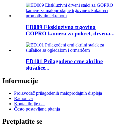
ED089 Ekskluzivna trgovina
GOPRO kamera za pokret, drvena...
ED101 Prilagođene crne akrilne
slušalice...
Informacije
Proizvođač prilagođenih maloprodajnih displeja
Radionica
Kontaktirajte nas
Često postavljana pitanja
Pretplatite se