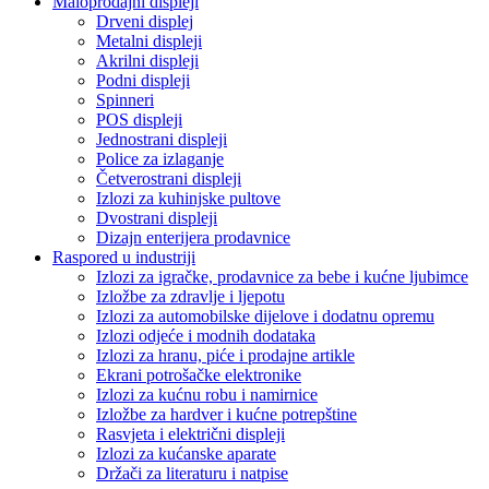
Maloprodajni displeji
Drveni displej
Metalni displeji
Akrilni displeji
Podni displeji
Spinneri
POS displeji
Jednostrani displeji
Police za izlaganje
Četverostrani displeji
Izlozi za kuhinjske pultove
Dvostrani displeji
Dizajn enterijera prodavnice
Raspored u industriji
Izlozi za igračke, prodavnice za bebe i kućne ljubimce
Izložbe za zdravlje i ljepotu
Izlozi za automobilske dijelove i dodatnu opremu
Izlozi odjeće i modnih dodataka
Izlozi za hranu, piće i prodajne artikle
Ekrani potrošačke elektronike
Izlozi za kućnu robu i namirnice
Izložbe za hardver i kućne potrepštine
Rasvjeta i električni displeji
Izlozi za kućanske aparate
Držači za literaturu i natpise