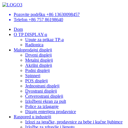
Pozovite podršku
+86 13630098457
Telefon
+86 757 86198640
Dom
O TP DISPLAY-u
Upute za prikaz TP-a
Radionica
Maloprodajni displeji
Drveni displeji
Metalni displeji
Akrilni displeji
Podni displeji
Spinneri
POS displeji
Jednostrani displeji
Dvostrani displeji
Četverostrani displeji
Izložbeni ekran za pult
Police za izlaganje
Dizajn enterijera prodavnice
Raspored u industriji
Izlozi za igračke, prodavnice za bebe i kućne ljubimce
Izložbe za zdravlje i ljepotu