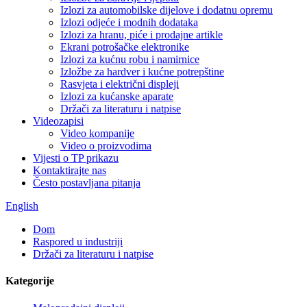
Izlozi za automobilske dijelove i dodatnu opremu
Izlozi odjeće i modnih dodataka
Izlozi za hranu, piće i prodajne artikle
Ekrani potrošačke elektronike
Izlozi za kućnu robu i namirnice
Izložbe za hardver i kućne potrepštine
Rasvjeta i električni displeji
Izlozi za kućanske aparate
Držači za literaturu i natpise
Videozapisi
Video kompanije
Video o proizvodima
Vijesti o TP prikazu
Kontaktirajte nas
Često postavljana pitanja
English
Dom
Raspored u industriji
Držači za literaturu i natpise
Kategorije