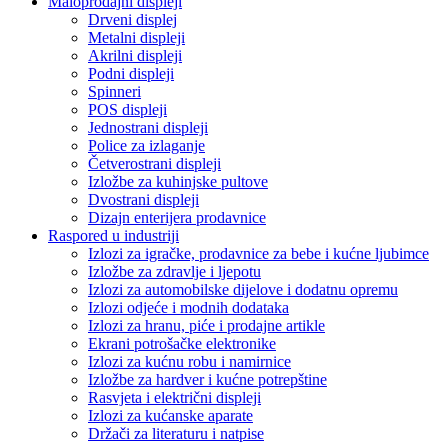
Maloprodajni displeji
Drveni displej
Metalni displeji
Akrilni displeji
Podni displeji
Spinneri
POS displeji
Jednostrani displeji
Police za izlaganje
Četverostrani displeji
Izložbe za kuhinjske pultove
Dvostrani displeji
Dizajn enterijera prodavnice
Raspored u industriji
Izlozi za igračke, prodavnice za bebe i kućne ljubimce
Izložbe za zdravlje i ljepotu
Izlozi za automobilske dijelove i dodatnu opremu
Izlozi odjeće i modnih dodataka
Izlozi za hranu, piće i prodajne artikle
Ekrani potrošačke elektronike
Izlozi za kućnu robu i namirnice
Izložbe za hardver i kućne potrepštine
Rasvjeta i električni displeji
Izlozi za kućanske aparate
Držači za literaturu i natpise