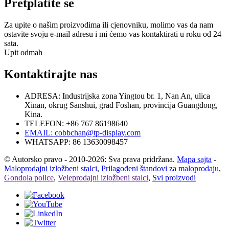
Pretplatite se
Za upite o našim proizvodima ili cjenovniku, molimo vas da nam
ostavite svoju e-mail adresu i mi ćemo vas kontaktirati u roku od 24
sata.
Upit odmah
Kontaktirajte nas
ADRESA: Industrijska zona Yingtou br. 1, Nan An, ulica
Xinan, okrug Sanshui, grad Foshan, provincija Guangdong,
Kina.
TELEFON: +86 767 86198640
EMAIL:
cobbchan@tp-display.com
WHATSAPP: 86 13630098457
© Autorsko pravo - 2010-2026: Sva prava pridržana.
Mapa sajta
-
Maloprodajni izložbeni stalci
,
Prilagođeni štandovi za maloprodaju
,
Gondola police
,
Veleprodajni izložbeni stalci
,
Svi proizvodi