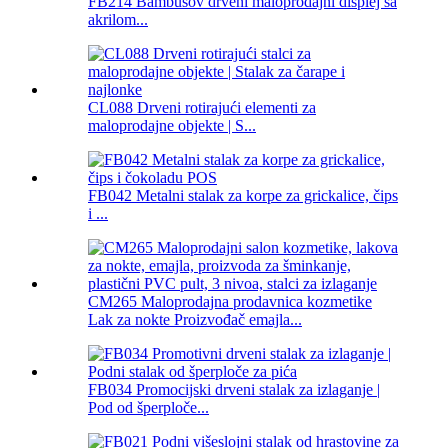
FB214 Bambusov drveni maloprodajni displej sa
akrilom...
CL088 Drveni rotirajući elementi za
maloprodajne objekte | S...
FB042 Metalni stalak za korpe za grickalice, čips
i ...
CM265 Maloprodajna prodavnica kozmetike
Lak za nokte Proizvođač emajla...
FB034 Promocijski drveni stalak za izlaganje |
Pod od šperploče...