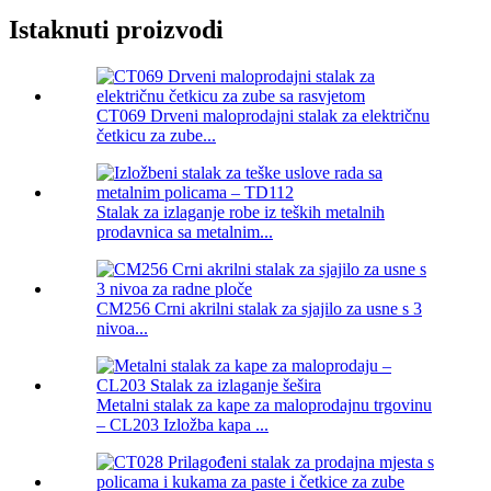
Istaknuti proizvodi
CT069 Drveni maloprodajni stalak za električnu
četkicu za zube...
Stalak za izlaganje robe iz teških metalnih
prodavnica sa metalnim...
CM256 Crni akrilni stalak za sjajilo za usne s 3
nivoa...
Metalni stalak za kape za maloprodajnu trgovinu
– CL203 Izložba kapa ...