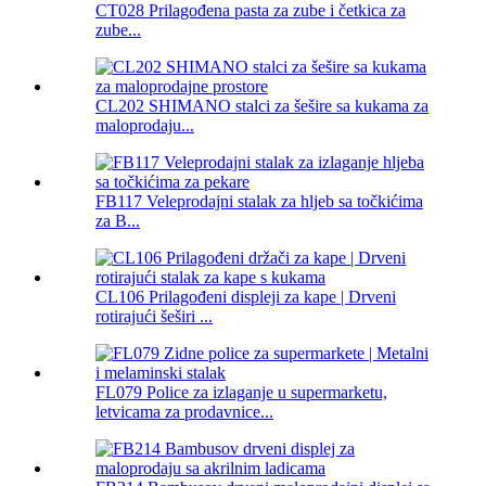
CT028 Prilagođena pasta za zube i četkica za
zube...
CL202 SHIMANO stalci za šešire sa kukama za
maloprodaju...
FB117 Veleprodajni stalak za hljeb sa točkićima
za B...
CL106 Prilagođeni displeji za kape | Drveni
rotirajući šeširi ...
FL079 Police za izlaganje u supermarketu,
letvicama za prodavnice...