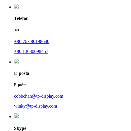
Telefon
Tel.
+86 767 86198640
+86 13630098457
E-pošta
E-pošta
cobbchan@tp-display.com
winky@tp-display.com
Skype