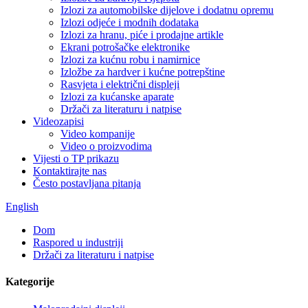
Izlozi za automobilske dijelove i dodatnu opremu
Izlozi odjeće i modnih dodataka
Izlozi za hranu, piće i prodajne artikle
Ekrani potrošačke elektronike
Izlozi za kućnu robu i namirnice
Izložbe za hardver i kućne potrepštine
Rasvjeta i električni displeji
Izlozi za kućanske aparate
Držači za literaturu i natpise
Videozapisi
Video kompanije
Video o proizvodima
Vijesti o TP prikazu
Kontaktirajte nas
Često postavljana pitanja
English
Dom
Raspored u industriji
Držači za literaturu i natpise
Kategorije