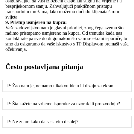
osiguravajući da vaši izložbeni eksponati stignu na vrijeme i u
besprijekornom stanju. Zahvaljujući praktičnom pristupu
transportnim mrežama, lako možemo doći do klijenata širom
svijeta.
9. Pristup usmjeren na kupca:
Vaše zadovoljstvo nam je glavni prioritet, zbog čega svemu što
radimo pristupamo usmjereno na kupca. Od trenutka kada nas
kontaktirate pa sve do dugo nakon što vam se ekrani isporuče, tu
smo da osiguramo da vaše iskustvo s TP Displayom premaši vaša
očekivanja.
Često postavljana pitanja
P: Žao nam je, nemamo nikakvu ideju ili dizajn za ekran.
P: Šta kažete na vrijeme isporuke za uzorak ili proizvodnju?
P: Ne znam kako da sastavim displej?