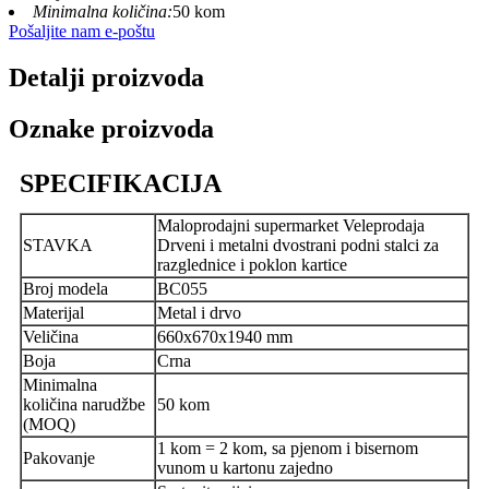
Minimalna količina:
50 kom
Pošaljite nam e-poštu
Detalji proizvoda
Oznake proizvoda
SPECIFIKACIJA
Maloprodajni supermarket Veleprodaja
STAVKA
Drveni i metalni dvostrani podni stalci za
razglednice i poklon kartice
Broj modela
BC055
Materijal
Metal i drvo
Veličina
660x670x1940 mm
Boja
Crna
Minimalna
količina narudžbe
50 kom
(MOQ)
1 kom = 2 kom, sa pjenom i bisernom
Pakovanje
vunom u kartonu zajedno