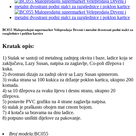
BC055 Maloprodajni supermarket Veleprodaja Drveni i metalni dvostrani podni stalci za
razglednice i poklon kartice
Kratak opis:
1) Stalak se sastoji od metalnog zadnjeg okvira i baze, ladice koja se
zaključava, Lazy Susan, natpisa za zaglavlje, Co-poli džepova i
kuka.
2) dvostrani dizajn za zadnji okvir sa Lazy Susan spinnerom.
3) svaka strana sa 100 kukica za držanje poklon kartica, ukupno 200
komada.
4) sa 10 džepova za svaku lijevu i desnu stranu, ukupno 20
džepova.
5) postavite PVC grafiku na 4 strane zaglavlja natpisa.
6) stalak je praškasto obojen mat crnom bojom.
7) 4 kotača sa bravama na dnu ladice.
8) potpuno uništiti dijelove za pakovanje.
Broj modela:
BC055