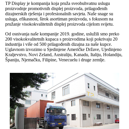
TP Display je kompanija koja pruža sveobuhvatnu uslugu
proizvodnje promotivnih displej proizvoda, prilagođenih
dizajnerskih rješenja i profesionalnih savjeta. Naše snage su
usluga, efikasnost, širok asortiman proizvoda, s fokusom na
pružanje visokokvalitetnih displej proizvoda cijelom svijetu.
Od osnivanja naše kompanije 2019. godine, uslužili smo preko
200 visokokvalitetnih kupaca s proizvodima koji pokrivaju 20
industrija i više od 500 prilagođenih dizajna za naše kupce.
Uglavnom izvozimo u Sjedinjene Američke Države, Ujedinjeno
Kraljevstvo, Novi Zeland, Australiju, Kanadu, Italiju, Holandiju,
Španiju, Njemačku, Filipine, Venecuelu i druge zemlje.