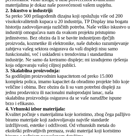
materijalima je dokaz naše posvećenosti vašem uspjehu.
2. Iskustvo u industriji:
Sa preko 500 prilagođenih dizajna koji opslužuju više od 200
visokokvalitetnih kupaca u 20 industrija, TP Display ima bogatu
historiju zadovoljavanja različitih potreba. Naše veliko iskustvo u
industriji omogućava nam da svakom projektu pristupimo
jedinstveno. Bez obzira da li se bavite industrijom dječjih
proizvoda, kozmetike ili elektronike, naše duboko razumijevanje
zahtjeva vašeg sektora osigurava da vaši displeji nisu samo
funkcionalni, već i usklađeni s trendovima i standardima
industrije. Ne samo da kreiramo displeje; mi izrađujemo rješenja
koja odgovaraju vašoj ciljnoj publici.
3. Skalabilna proizvodnja:
Sa godišnjim proizvodnim kapacitetom od preko 15.000
kompleta polica, imamo kapacitet da obradimo projekte bilo koje
veličine i obima. Bez obzira da li su vam potrebni displeji za
jednu prodavnicu ili nacionalni maloprodajni lanac, naša
skalabilna proizvodnja osigurava da se vaše narudžbe ispune
brzo i efikasno.
4. Vrhunski izbor materijala:
Kvalitet počinje s materijalima koje koristimo, zbog čega pažljivo
biramo materijale koji zadovoljavaju najviše standarde
izdržljivosti, estetike i održivosti. Od vrhunskih metala do
ekološki prihvatljivih premaza, svaki materijal koji koristimo