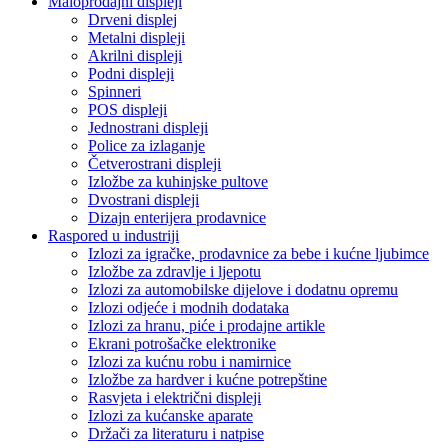
Maloprodajni displeji
Drveni displej
Metalni displeji
Akrilni displeji
Podni displeji
Spinneri
POS displeji
Jednostrani displeji
Police za izlaganje
Četverostrani displeji
Izložbe za kuhinjske pultove
Dvostrani displeji
Dizajn enterijera prodavnice
Raspored u industriji
Izlozi za igračke, prodavnice za bebe i kućne ljubimce
Izložbe za zdravlje i ljepotu
Izlozi za automobilske dijelove i dodatnu opremu
Izlozi odjeće i modnih dodataka
Izlozi za hranu, piće i prodajne artikle
Ekrani potrošačke elektronike
Izlozi za kućnu robu i namirnice
Izložbe za hardver i kućne potrepštine
Rasvjeta i električni displeji
Izlozi za kućanske aparate
Držači za literaturu i natpise