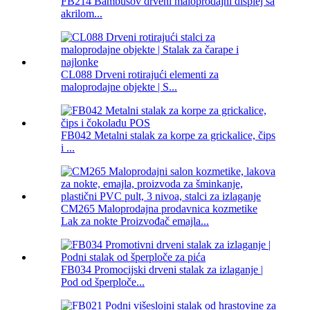
FB214 Bambusov drveni maloprodajni displej sa
akrilom...
CL088 Drveni rotirajući elementi za
maloprodajne objekte | S...
FB042 Metalni stalak za korpe za grickalice, čips
i ...
CM265 Maloprodajna prodavnica kozmetike
Lak za nokte Proizvođač emajla...
FB034 Promocijski drveni stalak za izlaganje |
Pod od šperploče...