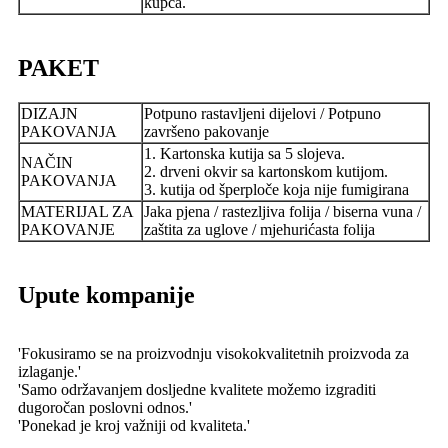
kupca.
PAKET
DIZAJN
Potpuno rastavljeni dijelovi / Potpuno
PAKOVANJA
završeno pakovanje
1. Kartonska kutija sa 5 slojeva.
NAČIN
2. drveni okvir sa kartonskom kutijom.
PAKOVANJA
3. kutija od šperploče koja nije fumigirana
MATERIJAL ZA
Jaka pjena / rastezljiva folija / biserna vuna /
PAKOVANJE
zaštita za uglove / mjehurićasta folija
Upute kompanije
'Fokusiramo se na proizvodnju visokokvalitetnih proizvoda za
izlaganje.'
'Samo održavanjem dosljedne kvalitete možemo izgraditi
dugoročan poslovni odnos.'
'Ponekad je kroj važniji od kvaliteta.'