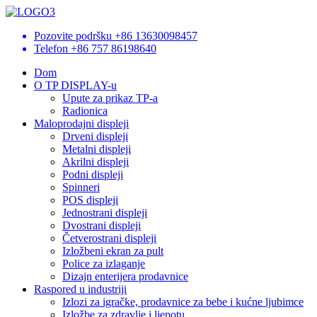
Pozovite podršku
+86 13630098457
Telefon
+86 757 86198640
Dom
O TP DISPLAY-u
Upute za prikaz TP-a
Radionica
Maloprodajni displeji
Drveni displeji
Metalni displeji
Akrilni displeji
Podni displeji
Spinneri
POS displeji
Jednostrani displeji
Dvostrani displeji
Četverostrani displeji
Izložbeni ekran za pult
Police za izlaganje
Dizajn enterijera prodavnice
Raspored u industriji
Izlozi za igračke, prodavnice za bebe i kućne ljubimce
Izložbe za zdravlje i ljepotu