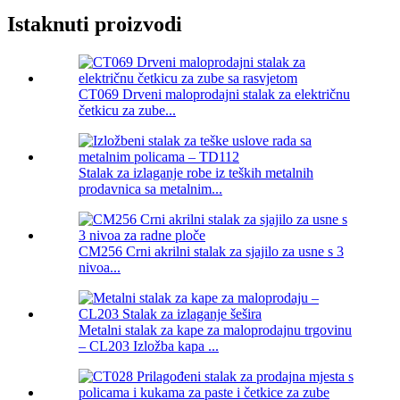
Istaknuti proizvodi
CT069 Drveni maloprodajni stalak za električnu
četkicu za zube...
Stalak za izlaganje robe iz teških metalnih
prodavnica sa metalnim...
CM256 Crni akrilni stalak za sjajilo za usne s 3
nivoa...
Metalni stalak za kape za maloprodajnu trgovinu
– CL203 Izložba kapa ...