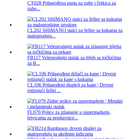
CT028 Prilagođena pasta za zube i četkica za
zube...
CL202 SHIMANO stalci za šešire sa kukama za
maloprodaju...
FB117 Veleprodajni stalak za hljeb sa točkićima
za B...
CL106 Prilagođeni displeji za kape | Drveni
rotirajući šeširi ...
FL079 Police za izlaganje u supermarketu,
letvicama za prodavnice...