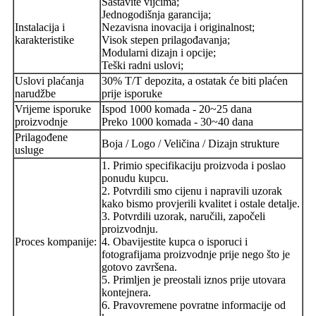
Sastavite vijcima;
Jednogodišnja garancija;
Instalacija i
Nezavisna inovacija i originalnost;
karakteristike
Visok stepen prilagođavanja;
Modularni dizajn i opcije;
Teški radni uslovi;
Uslovi plaćanja
30% T/T depozita, a ostatak će biti plaćen
narudžbe
prije isporuke
Vrijeme isporuke
Ispod 1000 komada - 20~25 dana
proizvodnje
Preko 1000 komada - 30~40 dana
Prilagođene
Boja / Logo / Veličina / Dizajn strukture
usluge
1. Primio specifikaciju proizvoda i poslao
ponudu kupcu.
2. Potvrdili smo cijenu i napravili uzorak
kako bismo provjerili kvalitet i ostale detalje.
3. Potvrdili uzorak, naručili, započeli
proizvodnju.
Proces kompanije:
4. Obavijestite kupca o isporuci i
fotografijama proizvodnje prije nego što je
gotovo završena.
5. Primljen je preostali iznos prije utovara
kontejnera.
6. Pravovremene povratne informacije od