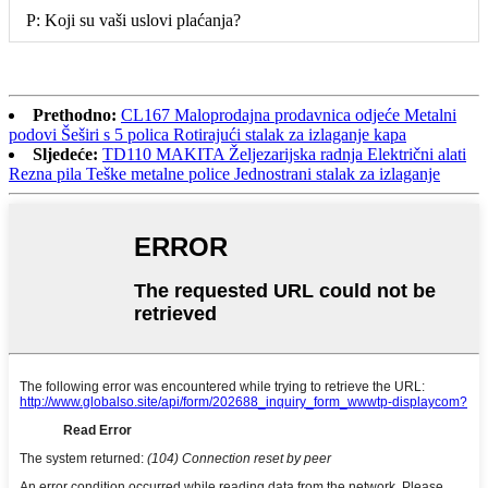
P: Koji su vaši uslovi plaćanja?
Prethodno:
CL167 Maloprodajna prodavnica odjeće Metalni
podovi Šeširi s 5 polica Rotirajući stalak za izlaganje kapa
Sljedeće:
TD110 MAKITA Željezarijska radnja Električni alati
Rezna pila Teške metalne police Jednostrani stalak za izlaganje