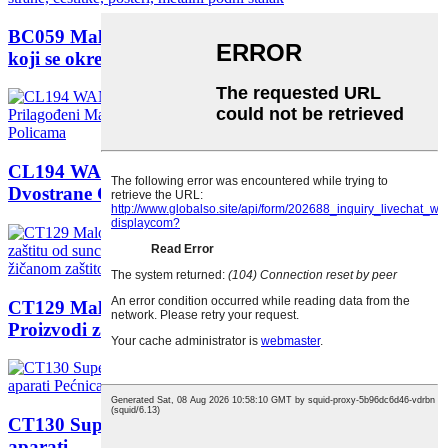
BC059 Maloprodajni magneti za čestitke sa 4 strane
koji se okreću...
CL194 WANS Leisure Casual Shoes Promocija
Dvostrane Cu...
CT129 Maloprodajna dnevna hidratantna krema
Proizvodi za zaštitu od sunca Krema za sunčanje...
CT130 Supermarket Metalna prodavnica Kućanski
aparati ...