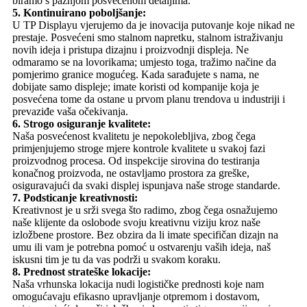
biramo s pažnjom posvećenom detaljima.
5. Kontinuirano poboljšanje:
U TP Displayu vjerujemo da je inovacija putovanje koje nikad ne
prestaje. Posvećeni smo stalnom napretku, stalnom istraživanju
novih ideja i pristupa dizajnu i proizvodnji displeja. Ne
odmaramo se na lovorikama; umjesto toga, tražimo načine da
pomjerimo granice mogućeg. Kada sarađujete s nama, ne
dobijate samo displeje; imate koristi od kompanije koja je
posvećena tome da ostane u prvom planu trendova u industriji i
prevaziđe vaša očekivanja.
6. Strogo osiguranje kvalitete:
Naša posvećenost kvalitetu je nepokolebljiva, zbog čega
primjenjujemo stroge mjere kontrole kvalitete u svakoj fazi
proizvodnog procesa. Od inspekcije sirovina do testiranja
konačnog proizvoda, ne ostavljamo prostora za greške,
osiguravajući da svaki displej ispunjava naše stroge standarde.
7. Podsticanje kreativnosti:
Kreativnost je u srži svega što radimo, zbog čega osnažujemo
naše klijente da oslobode svoju kreativnu viziju kroz naše
izložbene prostore. Bez obzira da li imate specifičan dizajn na
umu ili vam je potrebna pomoć u ostvarenju vaših ideja, naš
iskusni tim je tu da vas podrži u svakom koraku.
8. Prednost strateške lokacije:
Naša vrhunska lokacija nudi logističke prednosti koje nam
omogućavaju efikasno upravljanje otpremom i dostavom,