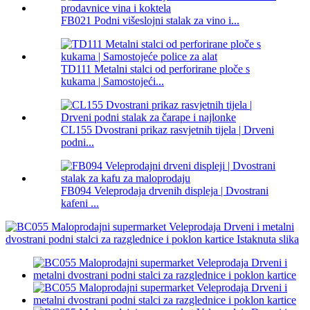
FB021 Podni višeslojni stalak za vino i...
TD111 Metalni stalci od perforirane ploče s
kukama | Samostojeći...
CL155 Dvostrani prikaz rasvjetnih tijela | Drveni
podni...
FB094 Veleprodaja drvenih displeja | Dvostrani
kafeni ...