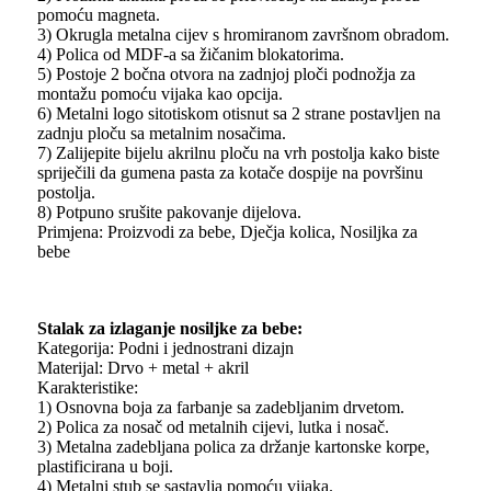
pomoću magneta.
3) Okrugla metalna cijev s hromiranom završnom obradom.
4) Polica od MDF-a sa žičanim blokatorima.
5) Postoje 2 bočna otvora na zadnjoj ploči podnožja za
montažu pomoću vijaka kao opcija.
6) Metalni logo sitotiskom otisnut sa 2 strane postavljen na
zadnju ploču sa metalnim nosačima.
7) Zalijepite bijelu akrilnu ploču na vrh postolja kako biste
spriječili da gumena pasta za kotače dospije na površinu
postolja.
8) Potpuno srušite pakovanje dijelova.
Primjena: Proizvodi za bebe, Dječja kolica, Nosiljka za
bebe
Stalak za izlaganje nosiljke za bebe:
Kategorija: Podni i jednostrani dizajn
Materijal: Drvo + metal + akril
Karakteristike:
1) Osnovna boja za farbanje sa zadebljanim drvetom.
2) Polica za nosač od metalnih cijevi, lutka i nosač.
3) Metalna zadebljana polica za držanje kartonske korpe,
plastificirana u boji.
4) Metalni stub se sastavlja pomoću vijaka.