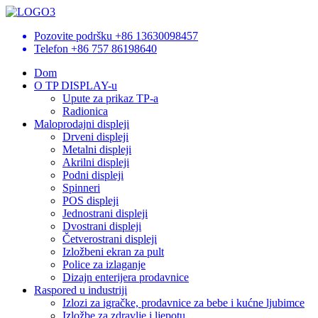
Pozovite podršku
+86 13630098457
Telefon
+86 757 86198640
Dom
O TP DISPLAY-u
Upute za prikaz TP-a
Radionica
Maloprodajni displeji
Drveni displeji
Metalni displeji
Akrilni displeji
Podni displeji
Spinneri
POS displeji
Jednostrani displeji
Dvostrani displeji
Četverostrani displeji
Izložbeni ekran za pult
Police za izlaganje
Dizajn enterijera prodavnice
Raspored u industriji
Izlozi za igračke, prodavnice za bebe i kućne ljubimce
Izložbe za zdravlje i ljepotu