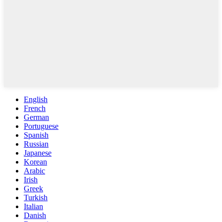
English
French
German
Portuguese
Spanish
Russian
Japanese
Korean
Arabic
Irish
Greek
Turkish
Italian
Danish