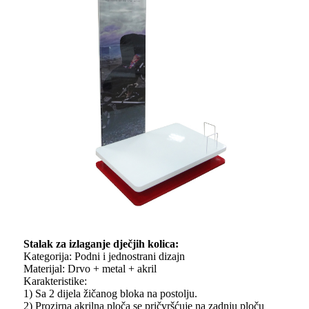
Stalak za izlaganje dječjih kolica:
Kategorija: Podni i jednostrani dizajn
Materijal: Drvo + metal + akril
Karakteristike:
1) Sa 2 dijela žičanog bloka na postolju.
2) Prozirna akrilna ploča se pričvršćuje na zadnju ploču