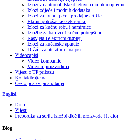
Izlozi za automobilske dijelove i dodatnu opremu
Izlozi odjeće i modnih dodataka
Izlozi za hranu, piće i prodajne artikle
Ekrani potrošačke elektronike
Izlozi za kućnu robu i namirnice
Izložbe za hardver i kućne potrepštine
Rasvjeta i električni displeji
Izlozi za kućanske aparate
Držači za literaturu i natpise
Videozapisi
Video kompanije
Video o proizvodima
Vijesti o TP prikazu
Kontaktirajte nas
Često postavljana pitanja
English
Dom
Vijesti
Preporuka za seriju izložbi dječjih proizvoda (1. dio)
Blog