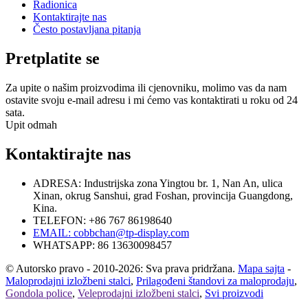
Radionica
Kontaktirajte nas
Često postavljana pitanja
Pretplatite se
Za upite o našim proizvodima ili cjenovniku, molimo vas da nam
ostavite svoju e-mail adresu i mi ćemo vas kontaktirati u roku od 24
sata.
Upit odmah
Kontaktirajte nas
ADRESA: Industrijska zona Yingtou br. 1, Nan An, ulica
Xinan, okrug Sanshui, grad Foshan, provincija Guangdong,
Kina.
TELEFON: +86 767 86198640
EMAIL:
cobbchan@tp-display.com
WHATSAPP: 86 13630098457
© Autorsko pravo - 2010-2026: Sva prava pridržana.
Mapa sajta
-
Maloprodajni izložbeni stalci
,
Prilagođeni štandovi za maloprodaju
,
Gondola police
,
Veleprodajni izložbeni stalci
,
Svi proizvodi