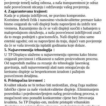
povjerenje temelj našeg odnosa, a naša transparentnost je odraz
naše posvećenosti sticanju i održavanju vašeg povjerenja.
4. Zagarantovana trajnost:
Kada je u pitanju izdržljivost, ne pravimo kompromise.
Koristimo debeli čelik i nanosimo visokokvalitetne premaze kako
bismo osigurali da vaši displeji budu napravljeni da izdrže test
vremena. Razumijemo da će se vaši displeji suočiti s habanjem u
maloprodajnom okruženju, a naša posvećenost izdržljivosti znači
da to mogu podnijeti s gracioznošću. Naši displeji nisu samo
estetski ugodni; oni su napravljeni da traju, dajući vam povjerenje
da će se vaša investicija isplatiti godinama koje dolaze.
5. Najsavremenija tehnologija：
U TP Displayu ulažemo u najsavremeniju opremu kako bismo
osigurali preciznost i efikasnost u našem proizvodnom procesu.
Od naprednih mašina za rezanje do tehnologije laserskog
graviranja, naši najsavremeniji alati nam omogućavaju da
kreiramo displeje sa besprekornom izradom i pažnjom
posvećenom detaljima.
6. Pristupačna izvrsnost：
Kvalitet nikada ne bi trebao biti nedostižan, zbog čega nudimo
fabričke cijene za naše visokokvalitetne displeje. Eliminisanjem
posrednika i pojednostavljenjem našeg proizvodnog procesa, u
mogućnosti smo ponuditi konkurentne cijene bez žrtvovanja
kvaliteta. Sa TP Display-om, možete pristupiti vrhunskim