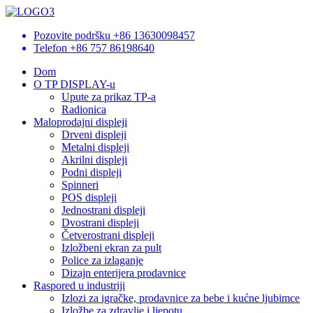
Pozovite podršku
+86 13630098457
Telefon
+86 757 86198640
Dom
O TP DISPLAY-u
Upute za prikaz TP-a
Radionica
Maloprodajni displeji
Drveni displeji
Metalni displeji
Akrilni displeji
Podni displeji
Spinneri
POS displeji
Jednostrani displeji
Dvostrani displeji
Četverostrani displeji
Izložbeni ekran za pult
Police za izlaganje
Dizajn enterijera prodavnice
Raspored u industriji
Izlozi za igračke, prodavnice za bebe i kućne ljubimce
Izložbe za zdravlje i ljepotu