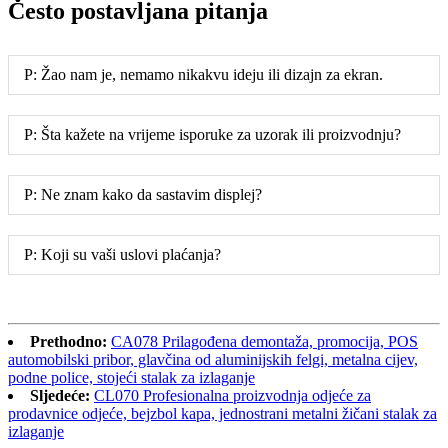
Često postavljana pitanja
P: Žao nam je, nemamo nikakvu ideju ili dizajn za ekran.
P: Šta kažete na vrijeme isporuke za uzorak ili proizvodnju?
P: Ne znam kako da sastavim displej?
P: Koji su vaši uslovi plaćanja?
Prethodno:
CA078 Prilagođena demontaža, promocija, POS
automobilski pribor, glavčina od aluminijskih felgi, metalna cijev,
podne police, stojeći stalak za izlaganje
Sljedeće:
CL070 Profesionalna proizvodnja odjeće za
prodavnice odjeće, bejzbol kapa, jednostrani metalni žičani stalak za
izlaganje