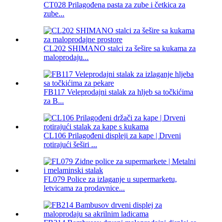
CT028 Prilagođena pasta za zube i četkica za
zube...
CL202 SHIMANO stalci za šešire sa kukama za
maloprodaju...
FB117 Veleprodajni stalak za hljeb sa točkićima
za B...
CL106 Prilagođeni displeji za kape | Drveni
rotirajući šeširi ...
FL079 Police za izlaganje u supermarketu,
letvicama za prodavnice...