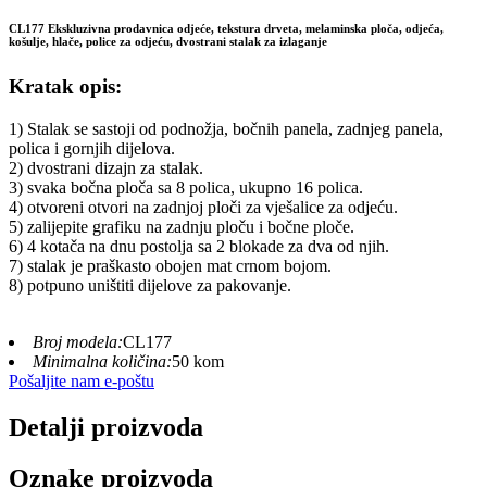
CL177 Ekskluzivna prodavnica odjeće, tekstura drveta, melaminska ploča, odjeća,
košulje, hlače, police za odjeću, dvostrani stalak za izlaganje
Kratak opis:
1) Stalak se sastoji od podnožja, bočnih panela, zadnjeg panela,
polica i gornjih dijelova.
2) dvostrani dizajn za stalak.
3) svaka bočna ploča sa 8 polica, ukupno 16 polica.
4) otvoreni otvori na zadnjoj ploči za vješalice za odjeću.
5) zalijepite grafiku na zadnju ploču i bočne ploče.
6) 4 kotača na dnu postolja sa 2 blokade za dva od njih.
7) stalak je praškasto obojen mat crnom bojom.
8) potpuno uništiti dijelove za pakovanje.
Broj modela:
CL177
Minimalna količina:
50 kom
Pošaljite nam e-poštu
Detalji proizvoda
Oznake proizvoda