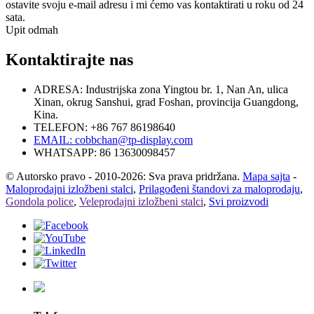
ostavite svoju e-mail adresu i mi ćemo vas kontaktirati u roku od 24
sata.
Upit odmah
Kontaktirajte nas
ADRESA: Industrijska zona Yingtou br. 1, Nan An, ulica
Xinan, okrug Sanshui, grad Foshan, provincija Guangdong,
Kina.
TELEFON: +86 767 86198640
EMAIL:
cobbchan@tp-display.com
WHATSAPP: 86 13630098457
© Autorsko pravo - 2010-2026: Sva prava pridržana.
Mapa sajta
-
Maloprodajni izložbeni stalci
,
Prilagođeni štandovi za maloprodaju
,
Gondola police
,
Veleprodajni izložbeni stalci
,
Svi proizvodi