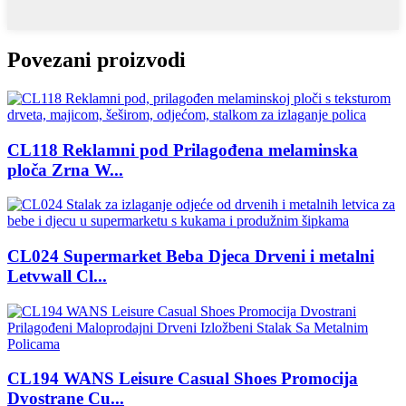
Povezani proizvodi
CL118 Reklamni pod Prilagođena melaminska
ploča Zrna W...
CL024 Supermarket Beba Djeca Drveni i metalni
Letvwall Cl...
CL194 WANS Leisure Casual Shoes Promocija
Dvostrane Cu...