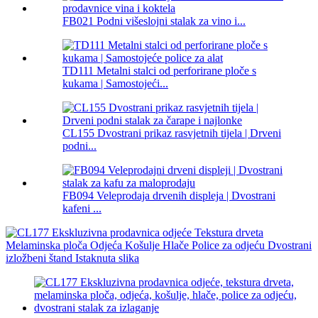
FB021 Podni višeslojni stalak za vino i...
TD111 Metalni stalci od perforirane ploče s
kukama | Samostojeći...
CL155 Dvostrani prikaz rasvjetnih tijela | Drveni
podni...
FB094 Veleprodaja drvenih displeja | Dvostrani
kafeni ...