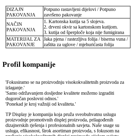
DIZAJN
Potpuno rastavljeni dijelovi / Potpuno
PAKOVANJA
završeno pakovanje
1. Kartonska kutija sa 5 slojeva.
NAČIN
2. drveni okvir sa kartonskom kutijom.
PAKOVANJA
3. kutija od šperploče koja nije fumigirana
MATERIJAL ZA
Jaka pjena / rastezljiva folija / biserna vuna /
PAKOVANJE
zaštita za uglove / mjehurićasta folija
Profil kompanije
'Fokusiramo se na proizvodnju visokokvalitetnih proizvoda za
izlaganje.'
'Samo održavanjem dosljedne kvalitete možemo izgraditi
dugoročan poslovni odnos.'
'Ponekad je kroj važniji od kvaliteta.'
TP Display je kompanija koja pruža sveobuhvatnu uslugu
proizvodnje promotivnih displej proizvoda, prilagođenih
dizajnerskih rješenja i profesionalnih savjeta. Naše snage su
usluga, efikasnost, širok asortiman proizvoda, s fokusom na