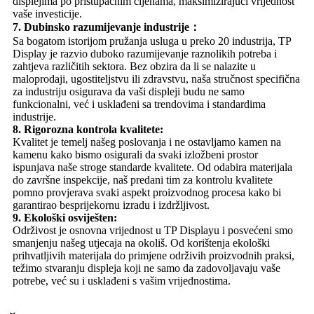
displejima po pristupačnim cijenama, maksimizirajući vrijednost
vaše investicije.
7. Dubinsko razumijevanje industrije：
Sa bogatom istorijom pružanja usluga u preko 20 industrija, TP
Display je razvio duboko razumijevanje raznolikih potreba i
zahtjeva različitih sektora. Bez obzira da li se nalazite u
maloprodaji, ugostiteljstvu ili zdravstvu, naša stručnost specifična
za industriju osigurava da vaši displeji budu ne samo
funkcionalni, već i usklađeni sa trendovima i standardima
industrije.
8. Rigorozna kontrola kvalitete:
Kvalitet je temelj našeg poslovanja i ne ostavljamo kamen na
kamenu kako bismo osigurali da svaki izložbeni prostor
ispunjava naše stroge standarde kvalitete. Od odabira materijala
do završne inspekcije, naš predani tim za kontrolu kvalitete
pomno provjerava svaki aspekt proizvodnog procesa kako bi
garantirao besprijekornu izradu i izdržljivost.
9. Ekološki osviješten:
Održivost je osnovna vrijednost u TP Displayu i posvećeni smo
smanjenju našeg utjecaja na okoliš. Od korištenja ekološki
prihvatljivih materijala do primjene održivih proizvodnih praksi,
težimo stvaranju displeja koji ne samo da zadovoljavaju vaše
potrebe, već su i usklađeni s vašim vrijednostima.