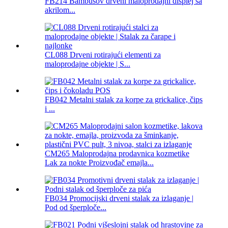
FB214 Bambusov drveni maloprodajni displej sa
akrilom...
CL088 Drveni rotirajući elementi za
maloprodajne objekte | S...
FB042 Metalni stalak za korpe za grickalice, čips
i ...
CM265 Maloprodajna prodavnica kozmetike
Lak za nokte Proizvođač emajla...
FB034 Promocijski drveni stalak za izlaganje |
Pod od šperploče...