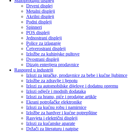
Maloprodajni displeji
Drveni displej
Metalni displeji
Akrilni displeji
Podni displeji
Spinneri
POS displeji
Jednostrani displeji
Police za izlaganje
Četverostrani displeji
Izložbe za kuhinjske pultove
Dvostrani displeji
Dizajn enterijera prodavnice
Raspored u industriji
Izlozi za igračke, prodavnice za bebe i kućne ljubimce
Izložbe za zdravlje i ljepotu
Izlozi za automobilske dijelove i dodatnu opremu
Izlozi odjeće i modnih dodataka
Izlozi za hranu, piće i prodajne artikle
Ekrani potrošačke elektronike
Izlozi za kućnu robu i namirnice
Izložbe za hardver i kućne potrepštine
Rasvjeta i električni displeji
Izlozi za kućanske aparate
Držači za literaturu i natpise