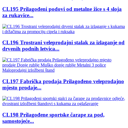
CL195 Prilagođeni podovi od metalne žice s 4 sloja
za rukavice...
CL196 Trostrani veleprodajni stalak za izlaganje od
drvenih podnih letvica...
CL197 Fabrička prodaja Prilagođeno veleprodajno
mjesto prodaje...
CL198 Prilagođene sportske čarape za pod,
samostojeće...