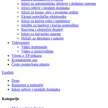
Izlozi za automobilske dijelove i dodatnu opremu
Izlozi odjeće i modnih dodataka
Izlozi za hranu, piće i prodajne artikle
Ekrani potrošačke elektronike
Izlozi za kućnu robu i namirnice
Izložbe za hardver i kućne potrepštine
Rasvjeta i električni displeji
Izlozi za kućanske aparate
Držači za literaturu i natpise
Videozapisi
Video kompanije
Video o proizvodima
Vijesti o TP prikazu
Kontaktirajte nas
Često postavljana pitanja
English
Dom
Raspored u industriji
Izlozi odjeće i modnih dodataka
Kategorije