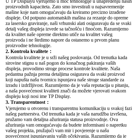
U TP Displayu vjerujemo u moć tehnologije u unapređenju naših
proizvodnih kapaciteta. Zato smo investirali u najsavremenije
mašine koje nam omogućavaju da kreiramo precizno izrađene
displeje. Od potpuno automatskih mašina za rezanje do opreme
za lasersko graviranje, naši vrhunski alati osiguravaju da se svaki
detalj vašeg displeja izvede sa tačnošću i finoćom. Razumijemo
da kvalitet naše opreme direktno utiče na kvalitet vašeg
proizvoda i ne štedimo napore da ostanemo u prvom planu
proizvodne tehnologije.
2. Kontrola kvalitete：
Kontrola kvalitete je u srži našeg poslovanja. Od trenutka kada
sirovine stignu u naš pogon do konačnog pakiranja vaših
displeja, provodimo stroge procese kontrole kvalitete. Naša
pedantna pažnja prema detaljima osigurava da svaki proizvod
koji napušta našu tvornicu ispunjava naše stroge standarde za
izradu i izdržljivost. Razumijemo da je vaša reputacija u pitanju,
a naša posvećenost kvaliteti znači da možete vjerovati svakom
displeju koji nosi ime TP Display.
3. Transparentnost：
Vjerujemo u otvorenu i transparentnu komunikaciju u svakoj fazi
našeg partnerstva. Od trenutka kada je vaša narudžba izvršena,
pružamo vam detaljna ažuriranja statusa proizvodnje. Ova
ažuriranja vam omogućavaju da budete informisani o napretku
vašeg projekta, pružajući vam mir i povjerenje u našu
posvećenost ispunjavanju vaših očekivanja. Razumijemo da je