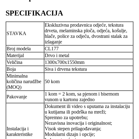
SPECIFIKACIJA
Ekskluzivna prodavnica odjeće, tekstura
drveta, melaminska ploča, odjeća, košulje,
STAVKA
hlače, police za odjeću, dvostrani stalak za
izlaganje
Broj modela
CL177
Materijal
Drvo i metal
Veličina
1300x700x1550mm
Boja
Siva i drvena tekstura
Minimalna
količina narudžbe
50 kom
(MOQ)
1 kom = 2 kom, sa pjenom i bisernom
Pakovanje
vunom u kartonu zajedno
Dokument ili video s uputama za instalaciju
u kutijama ili podrška na mreži;
Spremno za upotrebu;
Nezavisna inovacija i originalnost;
Instalacija i
Visok stepen prilagođavanja;
karakteristike
Modularni dizajn i opcije;