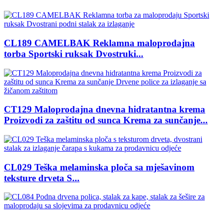
CL189 CAMELBAK Reklamna maloprodajna
torba Sportski ruksak Dvostruki...
CT129 Maloprodajna dnevna hidratantna krema
Proizvodi za zaštitu od sunca Krema za sunčanje...
CL029 Teška melaminska ploča sa mješavinom
teksture drveta S...