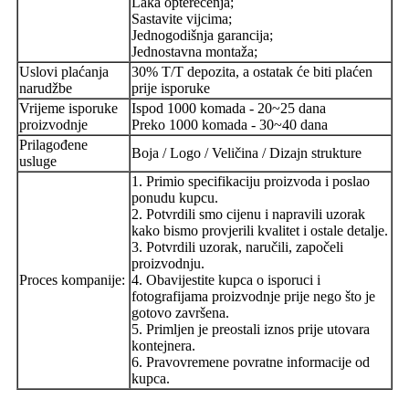
Laka opterećenja;
Sastavite vijcima;
Jednogodišnja garancija;
Jednostavna montaža;
Uslovi plaćanja
30% T/T depozita, a ostatak će biti plaćen
narudžbe
prije isporuke
Vrijeme isporuke
Ispod 1000 komada - 20~25 dana
proizvodnje
Preko 1000 komada - 30~40 dana
Prilagođene
Boja / Logo / Veličina / Dizajn strukture
usluge
1. Primio specifikaciju proizvoda i poslao
ponudu kupcu.
2. Potvrdili smo cijenu i napravili uzorak
kako bismo provjerili kvalitet i ostale detalje.
3. Potvrdili uzorak, naručili, započeli
proizvodnju.
Proces kompanije:
4. Obavijestite kupca o isporuci i
fotografijama proizvodnje prije nego što je
gotovo završena.
5. Primljen je preostali iznos prije utovara
kontejnera.
6. Pravovremene povratne informacije od
kupca.