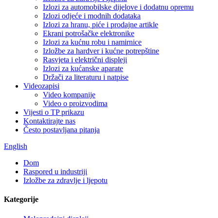
Izlozi za automobilske dijelove i dodatnu opremu
Izlozi odjeće i modnih dodataka
Izlozi za hranu, piće i prodajne artikle
Ekrani potrošačke elektronike
Izlozi za kućnu robu i namirnice
Izložbe za hardver i kućne potrepštine
Rasvjeta i električni displeji
Izlozi za kućanske aparate
Držači za literaturu i natpise
Videozapisi
Video kompanije
Video o proizvodima
Vijesti o TP prikazu
Kontaktirajte nas
Često postavljana pitanja
English
Dom
Raspored u industriji
Izložbe za zdravlje i ljepotu
Kategorije