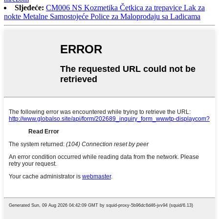
Sljedeće:
CM006 NS Kozmetika Četkica za trepavice Lak za
nokte Metalne Samostojeće Police za Maloprodaju sa Ladicama