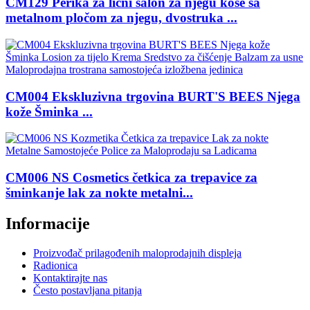
CM129 Perika za lični salon za njegu kose sa
metalnom pločom za njegu, dvostruka ...
CM004 Ekskluzivna trgovina BURT'S BEES Njega
kože Šminka ...
CM006 NS Cosmetics četkica za trepavice za
šminkanje lak za nokte metalni...
Informacije
Proizvođač prilagođenih maloprodajnih displeja
Radionica
Kontaktirajte nas
Često postavljana pitanja