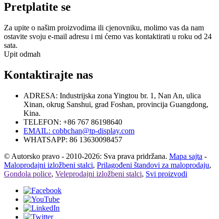
Pretplatite se
Za upite o našim proizvodima ili cjenovniku, molimo vas da nam
ostavite svoju e-mail adresu i mi ćemo vas kontaktirati u roku od 24
sata.
Upit odmah
Kontaktirajte nas
ADRESA: Industrijska zona Yingtou br. 1, Nan An, ulica
Xinan, okrug Sanshui, grad Foshan, provincija Guangdong,
Kina.
TELEFON: +86 767 86198640
EMAIL:
cobbchan@tp-display.com
WHATSAPP: 86 13630098457
© Autorsko pravo - 2010-2026: Sva prava pridržana.
Mapa sajta
-
Maloprodajni izložbeni stalci
,
Prilagođeni štandovi za maloprodaju
,
Gondola police
,
Veleprodajni izložbeni stalci
,
Svi proizvodi