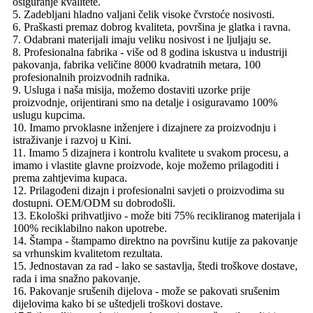
osiguranje kvalitete.
5. Zadebljani hladno valjani čelik visoke čvrstoće nosivosti.
6. Praškasti premaz dobrog kvaliteta, površina je glatka i ravna.
7. Odabrani materijali imaju veliku nosivost i ne ljuljaju se.
8. Profesionalna fabrika - više od 8 godina iskustva u industriji
pakovanja, fabrika veličine 8000 kvadratnih metara, 100
profesionalnih proizvodnih radnika.
9. Usluga i naša misija, možemo dostaviti uzorke prije
proizvodnje, orijentirani smo na detalje i osiguravamo 100%
uslugu kupcima.
10. Imamo prvoklasne inženjere i dizajnere za proizvodnju i
istraživanje i razvoj u Kini.
11. Imamo 5 dizajnera i kontrolu kvalitete u svakom procesu, a
imamo i vlastite glavne proizvode, koje možemo prilagoditi i
prema zahtjevima kupaca.
12. Prilagođeni dizajn i profesionalni savjeti o proizvodima su
dostupni. OEM/ODM su dobrodošli.
13. Ekološki prihvatljivo - može biti 75% recikliranog materijala i
100% reciklabilno nakon upotrebe.
14. Štampa - štampamo direktno na površinu kutije za pakovanje
sa vrhunskim kvalitetom rezultata.
15. Jednostavan za rad - lako se sastavlja, štedi troškove dostave,
rada i ima snažno pakovanje.
16. Pakovanje srušenih dijelova - može se pakovati srušenim
dijelovima kako bi se uštedjeli troškovi dostave.