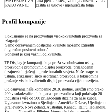
MATERIJAL ZA
Jaka pjena / rastezljiva folija / biserna vuna /
PAKOVANJE
zaštita za uglove / mjehurićasta folija
Profil kompanije
'Fokusiramo se na proizvodnju visokokvalitetnih proizvoda za
izlaganje.'
'Samo održavanjem dosljedne kvalitete možemo izgraditi
dugoročan poslovni odnos.'
'Ponekad je kroj važniji od kvaliteta.'
TP Display je kompanija koja pruža sveobuhvatnu uslugu
proizvodnje promotivnih displej proizvoda, prilagođenih
dizajnerskih rješenja i profesionalnih savjeta. Naše snage su
usluga, efikasnost, širok asortiman proizvoda, s fokusom na
pružanje visokokvalitetnih displej proizvoda cijelom svijetu.
Od osnivanja naše kompanije 2019. godine, uslužili smo preko
200 visokokvalitetnih kupaca s proizvodima koji pokrivaju 20
industrija i više od 500 prilagođenih dizajna za naše kupce.
Uglavnom izvozimo u Sjedinjene Američke Države, Ujedinjeno
Kraljevstvo, Novi Zeland, Australiju, Kanadu, Italiju, Holandiju,
Španiju, Njemačku, Filipine, Venecuelu i druge zemlje.