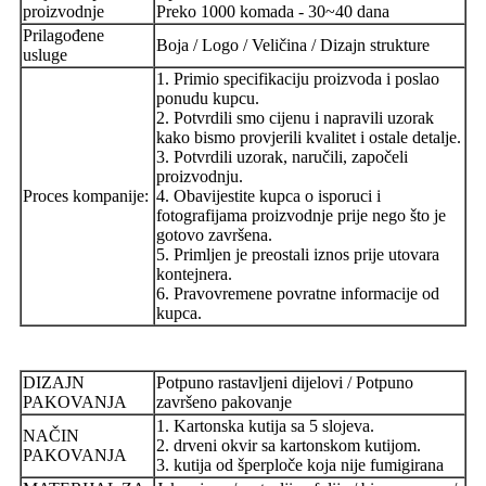
proizvodnje
Preko 1000 komada - 30~40 dana
Prilagođene
Boja / Logo / Veličina / Dizajn strukture
usluge
1. Primio specifikaciju proizvoda i poslao
ponudu kupcu.
2. Potvrdili smo cijenu i napravili uzorak
kako bismo provjerili kvalitet i ostale detalje.
3. Potvrdili uzorak, naručili, započeli
proizvodnju.
Proces kompanije:
4. Obavijestite kupca o isporuci i
fotografijama proizvodnje prije nego što je
gotovo završena.
5. Primljen je preostali iznos prije utovara
kontejnera.
6. Pravovremene povratne informacije od
kupca.
DIZAJN
Potpuno rastavljeni dijelovi / Potpuno
PAKOVANJA
završeno pakovanje
1. Kartonska kutija sa 5 slojeva.
NAČIN
2. drveni okvir sa kartonskom kutijom.
PAKOVANJA
3. kutija od šperploče koja nije fumigirana