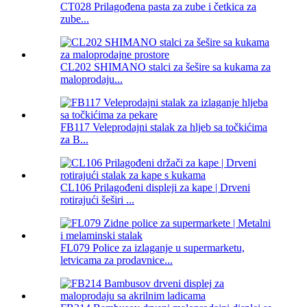
CT028 Prilagođena pasta za zube i četkica za
zube...
CL202 SHIMANO stalci za šešire sa kukama za
maloprodaju...
FB117 Veleprodajni stalak za hljeb sa točkićima
za B...
CL106 Prilagođeni displeji za kape | Drveni
rotirajući šeširi ...
FL079 Police za izlaganje u supermarketu,
letvicama za prodavnice...