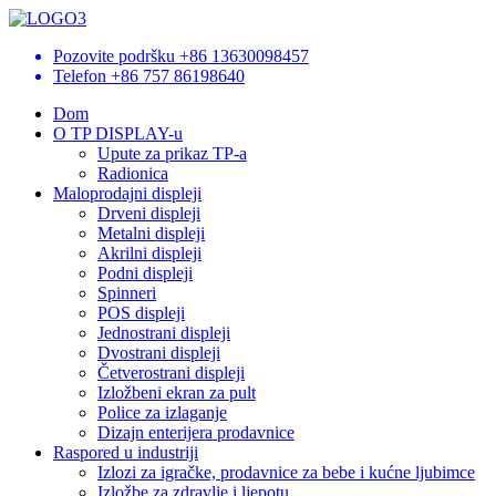
Pozovite podršku
+86 13630098457
Telefon
+86 757 86198640
Dom
O TP DISPLAY-u
Upute za prikaz TP-a
Radionica
Maloprodajni displeji
Drveni displeji
Metalni displeji
Akrilni displeji
Podni displeji
Spinneri
POS displeji
Jednostrani displeji
Dvostrani displeji
Četverostrani displeji
Izložbeni ekran za pult
Police za izlaganje
Dizajn enterijera prodavnice
Raspored u industriji
Izlozi za igračke, prodavnice za bebe i kućne ljubimce
Izložbe za zdravlje i ljepotu