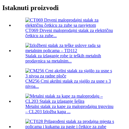
Istaknuti proizvodi
CT069 Drveni maloprodajni stalak za električnu
četkicu za zube...
Stalak za izlaganje robe iz teških metalnih
prodavnica sa metalnim...
CM256 Crni akrilni stalak za sjajilo za usne s 3
nivoa...
Metalni stalak za kape za maloprodajnu trgovinu
– CL203 Izložba kapa ...