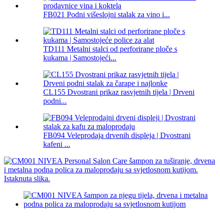
FB021 Podni višeslojni stalak za vino i...
TD111 Metalni stalci od perforirane ploče s
kukama | Samostojeći...
CL155 Dvostrani prikaz rasvjetnih tijela | Drveni
podni...
FB094 Veleprodaja drvenih displeja | Dvostrani
kafeni ...