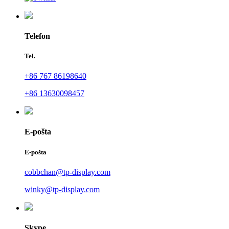
Telefon
Tel.
+86 767 86198640
+86 13630098457
E-pošta
E-pošta
cobbchan@tp-display.com
winky@tp-display.com
Skype