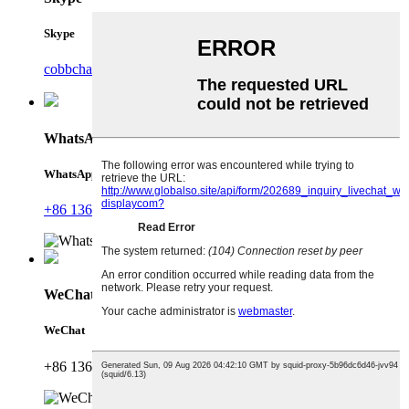
Skype
cobbchan@tp-display.com
WhatsApp
WhatsApp
+86 13630098457
WeChat
WeChat
+86 13630098457