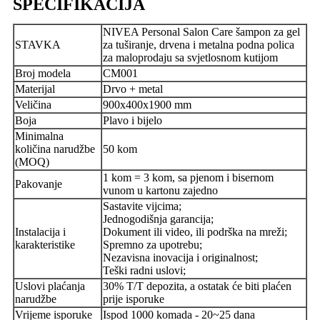
SPECIFIKACIJA
NIVEA Personal Salon Care šampon za gel
STAVKA
za tuširanje, drvena i metalna podna polica
za maloprodaju sa svjetlosnom kutijom
Broj modela
CM001
Materijal
Drvo + metal
Veličina
900x400x1900 mm
Boja
Plavo i bijelo
Minimalna
količina narudžbe
50 kom
(MOQ)
1 kom = 3 kom, sa pjenom i bisernom
Pakovanje
vunom u kartonu zajedno
Sastavite vijcima;
Jednogodišnja garancija;
Instalacija i
Dokument ili video, ili podrška na mreži;
karakteristike
Spremno za upotrebu;
Nezavisna inovacija i originalnost;
Teški radni uslovi;
Uslovi plaćanja
30% T/T depozita, a ostatak će biti plaćen
narudžbe
prije isporuke
Vrijeme isporuke
Ispod 1000 komada - 20~25 dana