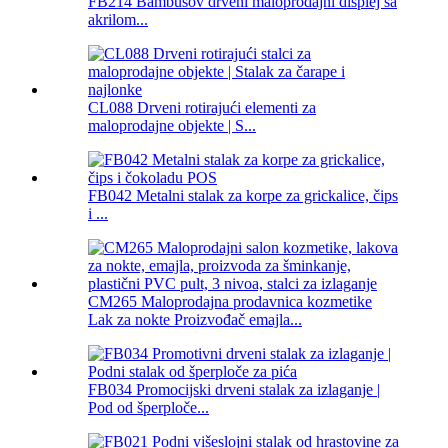
FB214 Bambusov drveni maloprodajni displej sa
akrilom...
CL088 Drveni rotirajući elementi za
maloprodajne objekte | S...
FB042 Metalni stalak za korpe za grickalice, čips
i ...
CM265 Maloprodajna prodavnica kozmetike
Lak za nokte Proizvođač emajla...
FB034 Promocijski drveni stalak za izlaganje |
Pod od šperploče...