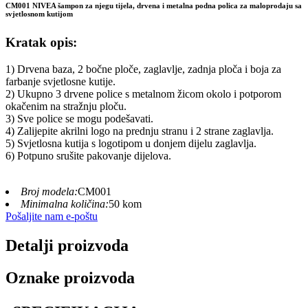
CM001 NIVEA šampon za njegu tijela, drvena i metalna podna polica za maloprodaju sa
svjetlosnom kutijom
Kratak opis:
1) Drvena baza, 2 bočne ploče, zaglavlje, zadnja ploča i boja za
farbanje svjetlosne kutije.
2) Ukupno 3 drvene police s metalnom žicom okolo i potporom
okačenim na stražnju ploču.
3) Sve police se mogu podešavati.
4) Zalijepite akrilni logo na prednju stranu i 2 strane zaglavlja.
5) Svjetlosna kutija s logotipom u donjem dijelu zaglavlja.
6) Potpuno srušite pakovanje dijelova.
Broj modela:
CM001
Minimalna količina:
50 kom
Pošaljite nam e-poštu
Detalji proizvoda
Oznake proizvoda