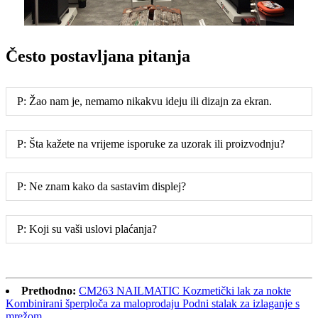
Često postavljana pitanja
P: Žao nam je, nemamo nikakvu ideju ili dizajn za ekran.
P: Šta kažete na vrijeme isporuke za uzorak ili proizvodnju?
P: Ne znam kako da sastavim displej?
P: Koji su vaši uslovi plaćanja?
Prethodno:
CM263 NAILMATIC Kozmetički lak za nokte
Kombinirani šperploča za maloprodaju Podni stalak za izlaganje s
mrežom