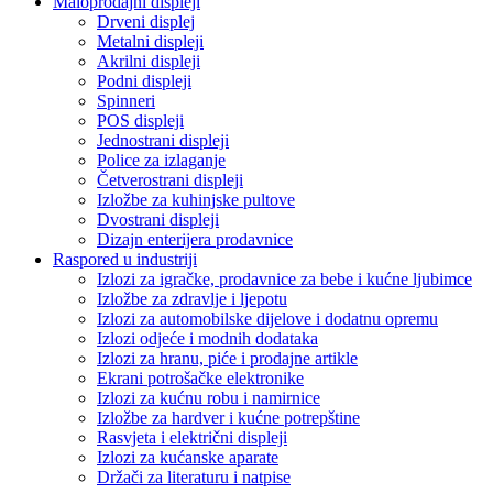
Maloprodajni displeji
Drveni displej
Metalni displeji
Akrilni displeji
Podni displeji
Spinneri
POS displeji
Jednostrani displeji
Police za izlaganje
Četverostrani displeji
Izložbe za kuhinjske pultove
Dvostrani displeji
Dizajn enterijera prodavnice
Raspored u industriji
Izlozi za igračke, prodavnice za bebe i kućne ljubimce
Izložbe za zdravlje i ljepotu
Izlozi za automobilske dijelove i dodatnu opremu
Izlozi odjeće i modnih dodataka
Izlozi za hranu, piće i prodajne artikle
Ekrani potrošačke elektronike
Izlozi za kućnu robu i namirnice
Izložbe za hardver i kućne potrepštine
Rasvjeta i električni displeji
Izlozi za kućanske aparate
Držači za literaturu i natpise