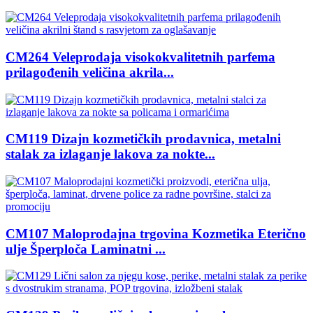
CM264 Veleprodaja visokokvalitetnih parfema
prilagođenih veličina akrila...
CM119 Dizajn kozmetičkih prodavnica, metalni
stalak za izlaganje lakova za nokte...
CM107 Maloprodajna trgovina Kozmetika Eterično
ulje Šperploča Laminatni ...