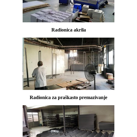
Radionica akrila
Radionica za praškasto premazivanje