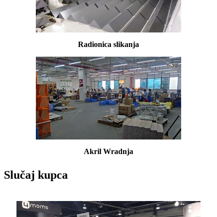
Radionica slikanja
Akril W
radnja
Slučaj kupca