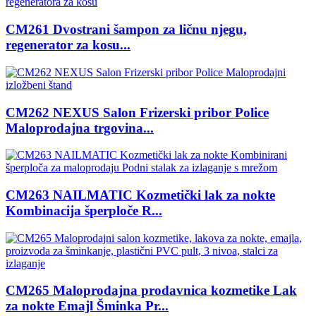
CM261 Dvostrani šampon za ličnu njegu,
regenerator za kosu...
CM262 NEXUS Salon Frizerski pribor Police
Maloprodajna trgovina...
CM263 NAILMATIC Kozmetički lak za nokte
Kombinacija šperploče R...
CM265 Maloprodajna prodavnica kozmetike Lak
za nokte Emajl Šminka Pr...