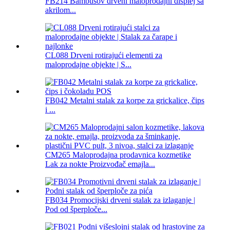
FB214 Bambusov drveni maloprodajni displej sa
akrilom...
CL088 Drveni rotirajući elementi za
maloprodajne objekte | S...
FB042 Metalni stalak za korpe za grickalice, čips
i ...
CM265 Maloprodajna prodavnica kozmetike
Lak za nokte Proizvođač emajla...
FB034 Promocijski drveni stalak za izlaganje |
Pod od šperploče...