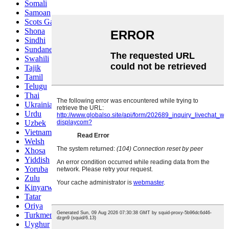
Somali
Samoan
Scots Gaelic
Shona
Sindhi
Sundanese
Swahili
Tajik
Tamil
Telugu
Thai
Ukrainian
Urdu
Uzbek
Vietnamese
Welsh
Xhosa
Yiddish
Yoruba
Zulu
Kinyarwanda
Tatar
Oriya
Turkmen
Uyghur