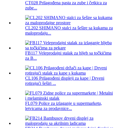
CT028 Prilagođena pasta za zube i četkica za
zube...
CL202 SHIMANO stalci za šešire sa kukama za
maloprodaju...
FB117 Veleprodajni stalak za hljeb sa točkićima
za B...
CL106 Prilagođeni displeji za kape | Drveni
rotirajući šeširi ...
FL079 Police za izlaganje u supermarketu,
letvicama za prodavnice...