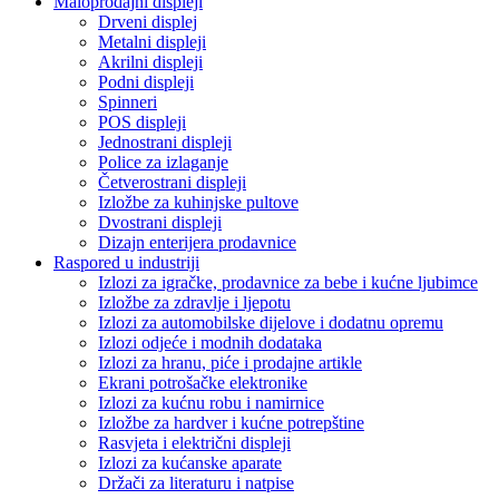
Maloprodajni displeji
Drveni displej
Metalni displeji
Akrilni displeji
Podni displeji
Spinneri
POS displeji
Jednostrani displeji
Police za izlaganje
Četverostrani displeji
Izložbe za kuhinjske pultove
Dvostrani displeji
Dizajn enterijera prodavnice
Raspored u industriji
Izlozi za igračke, prodavnice za bebe i kućne ljubimce
Izložbe za zdravlje i ljepotu
Izlozi za automobilske dijelove i dodatnu opremu
Izlozi odjeće i modnih dodataka
Izlozi za hranu, piće i prodajne artikle
Ekrani potrošačke elektronike
Izlozi za kućnu robu i namirnice
Izložbe za hardver i kućne potrepštine
Rasvjeta i električni displeji
Izlozi za kućanske aparate
Držači za literaturu i natpise