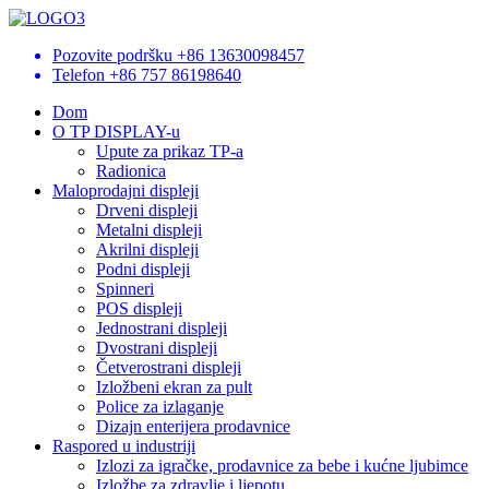
Pozovite podršku
+86 13630098457
Telefon
+86 757 86198640
Dom
O TP DISPLAY-u
Upute za prikaz TP-a
Radionica
Maloprodajni displeji
Drveni displeji
Metalni displeji
Akrilni displeji
Podni displeji
Spinneri
POS displeji
Jednostrani displeji
Dvostrani displeji
Četverostrani displeji
Izložbeni ekran za pult
Police za izlaganje
Dizajn enterijera prodavnice
Raspored u industriji
Izlozi za igračke, prodavnice za bebe i kućne ljubimce
Izložbe za zdravlje i ljepotu