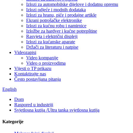
Izlozi za automobilske dijelove i dodatnu opremu
Izlozi odjeće i modnih dodataka
Izlozi za hranu, piće i prodajne artikle
Ekrani potrošačke elektronike
Izlozi za kućnu robu i namirnice
Izložbe za hardver i kućne potrepštine
Rasvjeta i električni displeji
Izlozi za kućanske aparate
Držači za literaturu i natpise
Videozapisi
Video kompanije
Video o proizvodima
Vijesti o TP prikazu
Kontaktirajte nas
Često postavljana pitanja
English
Dom
Raspored u industriji
Svjetlosna kutija /Ultra tanka svjetlosna kutija
Kategorije