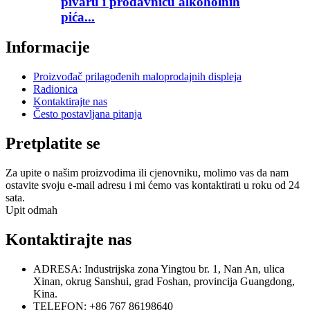
pivaru i prodavnicu alkoholnih
pića...
Informacije
Proizvođač prilagođenih maloprodajnih displeja
Radionica
Kontaktirajte nas
Često postavljana pitanja
Pretplatite se
Za upite o našim proizvodima ili cjenovniku, molimo vas da nam
ostavite svoju e-mail adresu i mi ćemo vas kontaktirati u roku od 24
sata.
Upit odmah
Kontaktirajte nas
ADRESA: Industrijska zona Yingtou br. 1, Nan An, ulica
Xinan, okrug Sanshui, grad Foshan, provincija Guangdong,
Kina.
TELEFON: +86 767 86198640