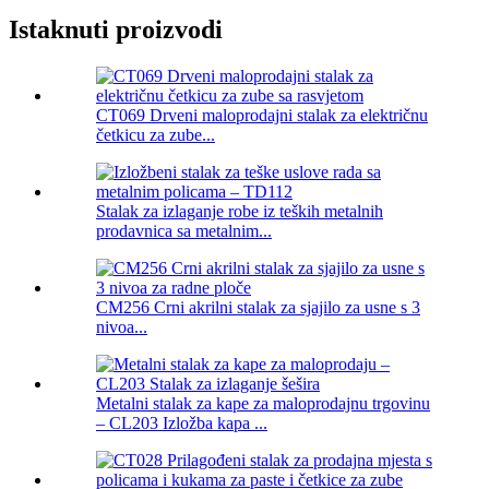
Istaknuti proizvodi
CT069 Drveni maloprodajni stalak za električnu
četkicu za zube...
Stalak za izlaganje robe iz teških metalnih
prodavnica sa metalnim...
CM256 Crni akrilni stalak za sjajilo za usne s 3
nivoa...
Metalni stalak za kape za maloprodajnu trgovinu
– CL203 Izložba kapa ...