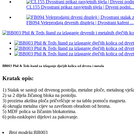
CL155 Dvostrani prikaz rasvjetnih tijela | Drveni podni...
FB094 Veleprodaja drvenih displeja | Dvostrani kafeni ...
BB003 Phil & Teds štand za izlaganje dječjih kolica od drveta i metala
Kratak opis:
1) Stalak se sastoji od drvenog postolja, metalne ploče, metalnog vješa
2) sa 2 dijela žičanog bloka na postolju.
3) prozirna akrilna ploča pričvršćuje se na tablu pomoću magneta.
4) okrugla metalna cijev sa završnom obradom od hroma.
5) MDF polica sa žičanim blokatorima.
6) polu-rasklopivi dijelovi za pakovanje.
Broj modela:
BB003