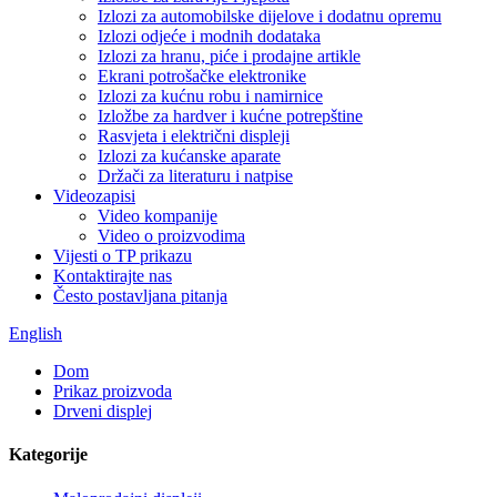
Izlozi za automobilske dijelove i dodatnu opremu
Izlozi odjeće i modnih dodataka
Izlozi za hranu, piće i prodajne artikle
Ekrani potrošačke elektronike
Izlozi za kućnu robu i namirnice
Izložbe za hardver i kućne potrepštine
Rasvjeta i električni displeji
Izlozi za kućanske aparate
Držači za literaturu i natpise
Videozapisi
Video kompanije
Video o proizvodima
Vijesti o TP prikazu
Kontaktirajte nas
Često postavljana pitanja
English
Dom
Prikaz proizvoda
Drveni displej
Kategorije