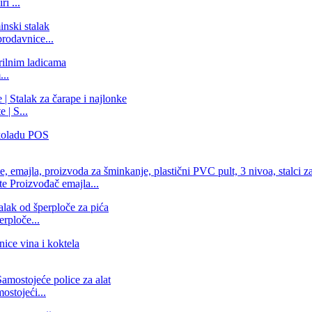
i ...
rodavnice...
..
 | S...
 Proizvođač emajla...
erploče...
ostojeći...