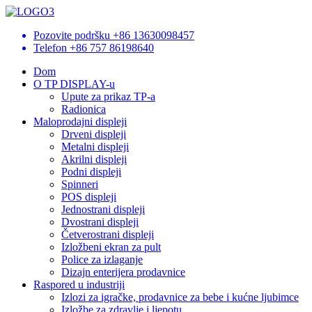
Pozovite podršku
+86 13630098457
Telefon
+86 757 86198640
Dom
O TP DISPLAY-u
Upute za prikaz TP-a
Radionica
Maloprodajni displeji
Drveni displeji
Metalni displeji
Akrilni displeji
Podni displeji
Spinneri
POS displeji
Jednostrani displeji
Dvostrani displeji
Četverostrani displeji
Izložbeni ekran za pult
Police za izlaganje
Dizajn enterijera prodavnice
Raspored u industriji
Izlozi za igračke, prodavnice za bebe i kućne ljubimce
Izložbe za zdravlje i ljepotu