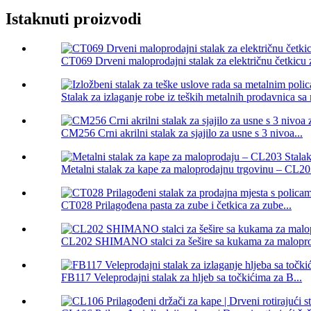
Istaknuti proizvodi
CT069 Drveni maloprodajni stalak za električnu četkicu z
Stalak za izlaganje robe iz teških metalnih prodavnica sa 
CM256 Crni akrilni stalak za sjajilo za usne s 3 nivoa...
Metalni stalak za kape za maloprodajnu trgovinu – CL203
CT028 Prilagođena pasta za zube i četkica za zube...
CL202 SHIMANO stalci za šešire sa kukama za malopro
FB117 Veleprodajni stalak za hljeb sa točkićima za B...