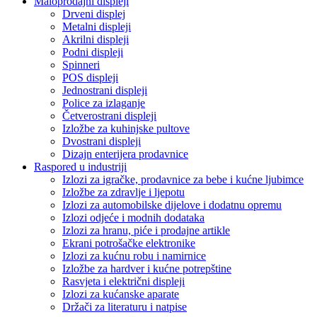
Maloprodajni displeji
Drveni displej
Metalni displeji
Akrilni displeji
Podni displeji
Spinneri
POS displeji
Jednostrani displeji
Police za izlaganje
Četverostrani displeji
Izložbe za kuhinjske pultove
Dvostrani displeji
Dizajn enterijera prodavnice
Raspored u industriji
Izlozi za igračke, prodavnice za bebe i kućne ljubimce
Izložbe za zdravlje i ljepotu
Izlozi za automobilske dijelove i dodatnu opremu
Izlozi odjeće i modnih dodataka
Izlozi za hranu, piće i prodajne artikle
Ekrani potrošačke elektronike
Izlozi za kućnu robu i namirnice
Izložbe za hardver i kućne potrepštine
Rasvjeta i električni displeji
Izlozi za kućanske aparate
Držači za literaturu i natpise