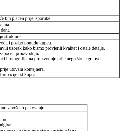
e biti plaćen prije isporuke
 dana
 dana
jn strukture
zvoda i poslao ponudu kupcu.
avili uzorak kako bismo provjerili kvalitet i ostale detalje.
, započeli proizvodnju.
uci i fotografijama proizvodnje prije nego što je gotovo
 prije utovara kontejnera.
formacije od kupca.
tpuno završeno pakovanje
ijom.
umigirana