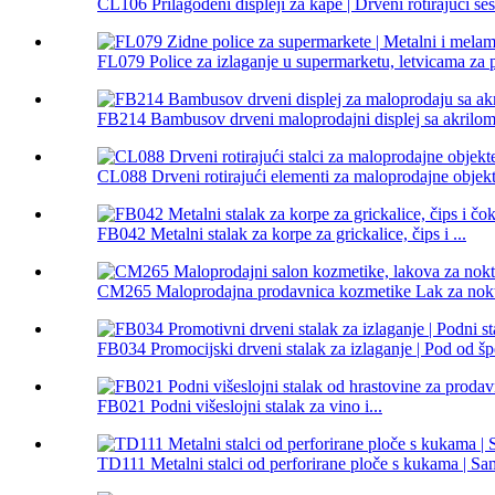
CL106 Prilagođeni displeji za kape | Drveni rotirajući šešir
FL079 Police za izlaganje u supermarketu, letvicama za p
FB214 Bambusov drveni maloprodajni displej sa akrilom.
CL088 Drveni rotirajući elementi za maloprodajne objekte
FB042 Metalni stalak za korpe za grickalice, čips i ...
CM265 Maloprodajna prodavnica kozmetike Lak za nokte
FB034 Promocijski drveni stalak za izlaganje | Pod od šp
FB021 Podni višeslojni stalak za vino i...
TD111 Metalni stalci od perforirane ploče s kukama | Sam