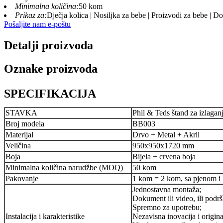
Minimalna količina:
50 kom
Prikaz za:
Dječja kolica | Nosiljka za bebe | Proizvodi za bebe | Do
Pošaljite nam e-poštu
Detalji proizvoda
Oznake proizvoda
SPECIFIKACIJA
STAVKA
Phil & Teds štand za izlaganj
Broj modela
BB003
Materijal
Drvo + Metal + Akril
Veličina
950x950x1720 mm
Boja
Bijela + crvena boja
Minimalna količina narudžbe (MOQ)
50 kom
Pakovanje
1 kom = 2 kom, sa pjenom i
Jednostavna montaža;
Dokument ili video, ili podr
Spremno za upotrebu;
Instalacija i karakteristike
Nezavisna inovacija i origina