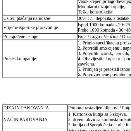
Visok stepen prilagođavanja;
Modularni dizajn i opcije;
Teška konstrukcija;
Uslovi plaćanja narudžbe
30% T/T depozita, a ostatak ć
Ispod 1000 komada - 20~25
Vrijeme isporuke proizvodnje
Preko 1000 komada - 30~40
Prilagođene usluge
Boja / Logo / Veličina / Diza
1. Primio specifikaciju proi
2. Potvrdili smo cijenu i napr
3. Potvrdili uzorak, naručili
Proces kompanije:
4. Obavijestite kupca o ispor
završena.
5. Primljen je preostali iznos
6. Pravovremene povratne in
DIZAJN PAKOVANJA
Potpuno rastavljeni dijelovi / Po
1. Kartonska kutija sa 5 slojeva.
NAČIN PAKOVANJA
2. drveni okvir sa kartonskom kut
3. kutija od šperploče koja nije f