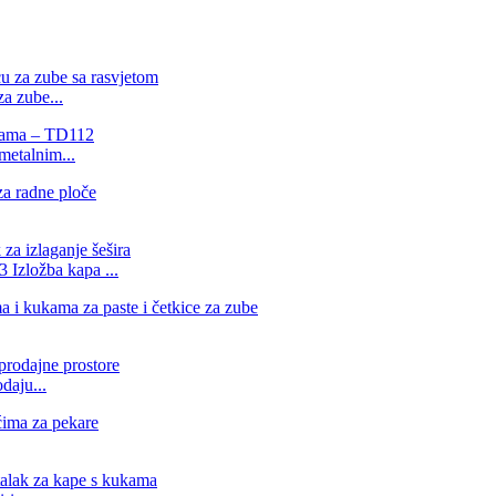
a zube...
metalnim...
 Izložba kapa ...
daju...